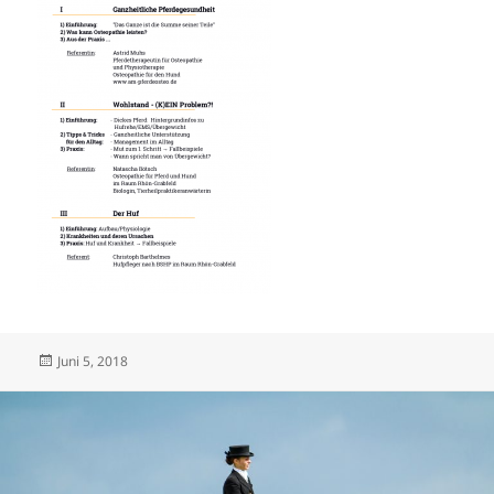
Veröffentlicht
Juni 5, 2018
am