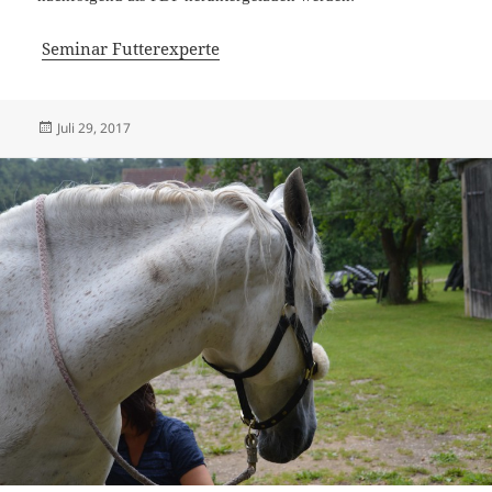
Seminar Futterexperte
Veröffentlicht
Juli 29, 2017
am