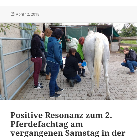
Veröffentlicht
April 12, 2018
am
Positive Resonanz zum 2.
Pferdefachtag am
vergangenen Samstag in der