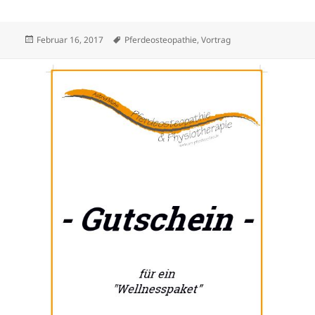
Veröffentlicht
Schlagwörter
Februar 16, 2017
Pferdeosteopathie
,
Vortrag
am