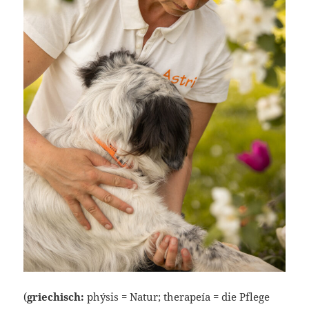
(
griechisch:
phýsis = Natur; therapeía = die Pflege