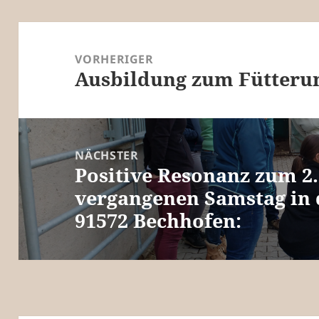
Beitragsnavigation
VORHERIGER
Ausbildung zum Fütteru
Vorheriger
Beitrag:
NÄCHSTER
Positive Resonanz zum 2
Nächster
vergangenen Samstag in 
Beitrag:
91572 Bechhofen: