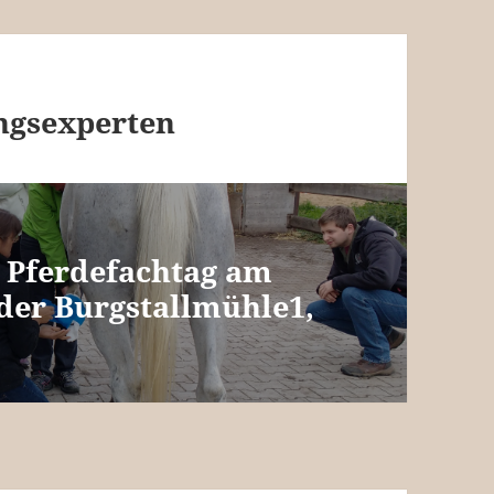
ngsexperten
. Pferdefachtag am
der Burgstallmühle1,