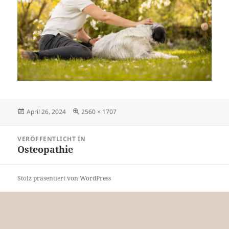
Veröffentlicht
Originalgröße
April 26, 2024
2560 × 1707
am
Beitragsnavigation
VERÖFFENTLICHT IN
Osteopathie
Stolz präsentiert von WordPress