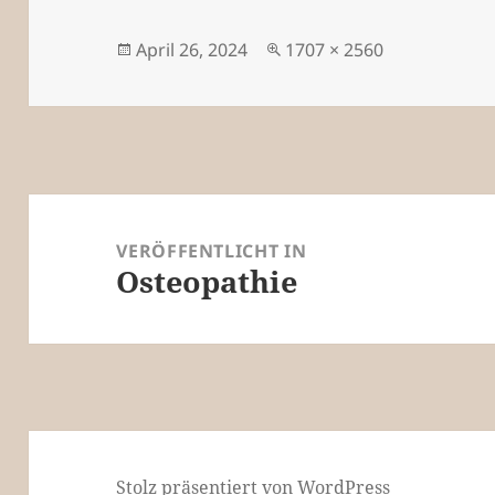
Veröffentlicht
Originalgröße
April 26, 2024
1707 × 2560
am
Beitragsnavigation
VERÖFFENTLICHT IN
Osteopathie
Stolz präsentiert von WordPress