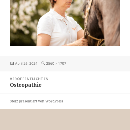
Veröffentlicht
Originalgröße
April 26, 2024
2560 × 1707
am
Beitragsnavigation
VERÖFFENTLICHT IN
Osteopathie
Stolz präsentiert von WordPress