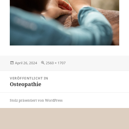
Veröffentlicht
Originalgröße
April 26, 2024
2560 × 1707
am
Beitragsnavigation
VERÖFFENTLICHT IN
Osteopathie
Stolz präsentiert von WordPress