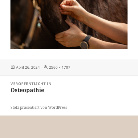
Veröffentlicht
Originalgröße
April 26, 2024
2560 × 1707
am
Beitragsnavigation
VERÖFFENTLICHT IN
Osteopathie
Stolz präsentiert von WordPress