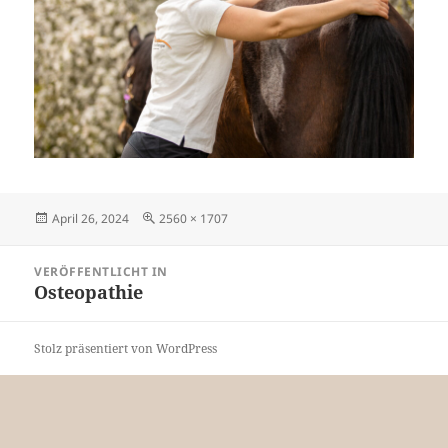
Veröffentlicht
Originalgröße
April 26, 2024
2560 × 1707
am
Beitragsnavigation
VERÖFFENTLICHT IN
Osteopathie
Stolz präsentiert von WordPress