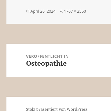
Veröffentlicht
Originalgröße
April 26, 2024
1707 × 2560
am
Beitragsnavigation
VERÖFFENTLICHT IN
Osteopathie
Stolz präsentiert von WordPress